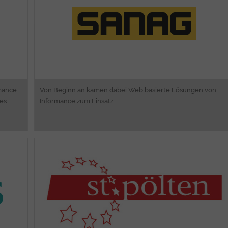
rmance
Von Beginn an kamen dabei Web basierte Lösungen von
hes
Informance zum Einsatz.
ns
Consulting
ng
Online Bücher suchen, ansehen, ausleihen
Web Portal Entwicklung
Responsive Webdesign