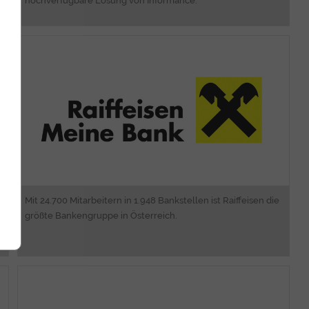
hochverfügbare Lösung von Informance.
eProcurement
Intranet
Informance ONE CMS, Shop
Dokumentenmanagement
Mit 24.700 Mitarbeitern in 1.948 Bankstellen ist Raiffeisen die
größte Bankengruppe in Österreich.
Consulting
Software Engineering