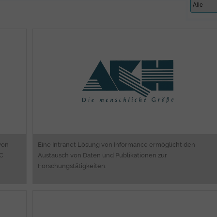
ng
Intranet Web Portal
ss
Software Engineering
on
ng
nt
rt
von
Eine Intranet Lösung von Informance ermöglicht den
2C
Austausch von Daten und Publikationen zur
Forschungstätigkeiten.
ng
Consulting
ng
Business Process Engineering