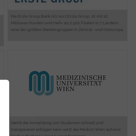
Die Erste Group Bank AG, kurz Erste Group, ist mit 16
Millionen Kunden und mehr als 2.500 Filialen in 7 Ländern
eine der größten Bankengruppen in Zentral- und Osteuropa.
Consulting
Software Engineering
High Availability Solutions
Damit die Anmeldung von Studenten schnell und
transparanet erfolgen kann setzt die MedUni Wien auf eine