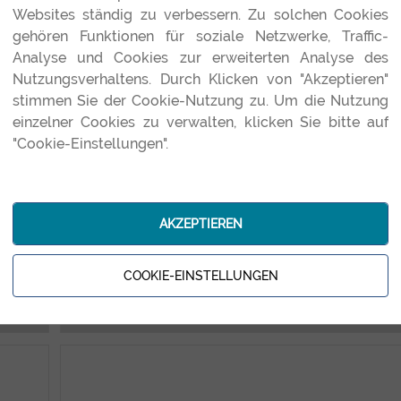
Lösungen wie Informance zurückzugreifen.
Websites ständig zu verbessern. Zu solchen Cookies
gehören Funktionen für soziale Netzwerke, Traffic-
Analyse und Cookies zur erweiterten Analyse des
ng
Business Process Analyzing&Engineering
Nutzungsverhaltens. Durch Klicken von "Akzeptieren"
nt
Software Entwicklung
stimmen Sie der Cookie-Nutzung zu. Um die Nutzung
ng
Web Engieering
einzelner Cookies zu verwalten, klicken Sie bitte auf
Migrationsunterstützung
"Cookie-Einstellungen".
AKZEPTIEREN
nzern
Der österreichische Rundfunk setzt bei der Abbildung
COOKIE-EINSTELLUNGEN
komplexer Geschäftsprozesse in einem IT System auf eine
flexible Softwarelösung von Informance.
ng
Web- und Printdesign sowie Umsetzung
al
Marktingmaßnahmen