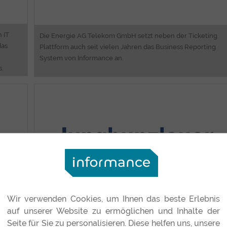
 IT
Die Energie AG Telekom GmbH setzt neben der Ticketing
das
Plattform auch seit vielen Jahren das Business Reporting
System von Informance an.
s.
ng
Consulting
on
Business Process Analyzing
ng
High Availability Solutions
nt
Software Engineering
Intranet Web Portale
Business Reporting
Wir verwenden Cookies, um Ihnen das beste Erlebnis
Für Jungbunzlauer war es klar es nur konsequent auf einen
auf unserer Website zu ermöglichen und Inhalte der
ystem
etablierten Dienstleister im Bereich industrieller IT
Seite für Sie zu personalisieren. Diese helfen uns, unsere