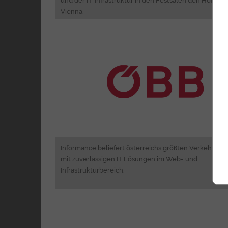
und der IT-Infrastruktur in den Festsälen den Hofburg
Vienna.
Consulti
Migrationsmanageme
Software Entwicklu
Informance beliefert österreichs größten Verkehrsko
mit zuverlässigen IT Lösungen im Web- und
Infrastrukturbereich.
Webdesign sowie Umsetzu
Web Port