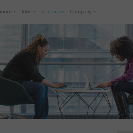
utions
Jobs
References
Company