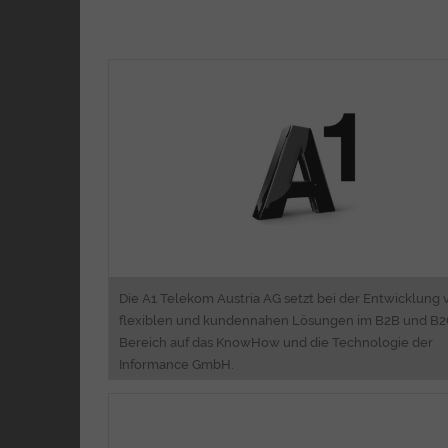
Consulti
Business Proce
Engineering&Orchestrati
Web&Software Engineeri
Migrationsmanageme
2nd Level Suppo
Die A1 Telekom Austria AG setzt bei der Entwicklung 
flexiblen und kundennahen Lösungen im B2B und B
Bereich auf das KnowHow und die Technologie der
Informance GmbH.
Security Consulti
Marktanalysen&Consulti