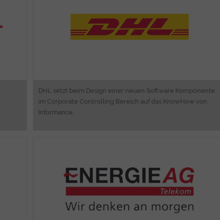
nd
Software Entwicklung
ng
​Migrationsunterstützung
S,
nt
ps
DHL setzt beim Design einer neuen Software Komponente
im Corporate Controlling Bereich auf das KnowHow von
Informance.
ng
Consulting
ng
Business Process Analyzing & Engineering
en
Web Engineering und Portal Lösungen
ng
Software Entwicklung
ps
Android, iOS und Blackberry Apps