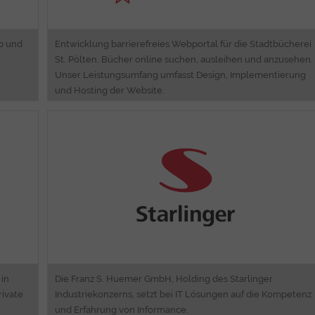
b und
Entwicklung barrierefreies Webportal für die Stadtbücherei
St. Pölten. Bücher online suchen, ausleihen und anzusehen.
Unser Leistungsumfang umfasst Design, Implementierung
und Hosting der Website.
Consulting
IT Infrastrukturmanagement
ng
Migrationsunterstützung
ng
en
 in
Die Franz S. Huemer GmbH, Holding des Starlinger
rivate
Industriekonzerns, setzt bei IT Lösungen auf die Kompetenz
und Erfahrung von Informance.