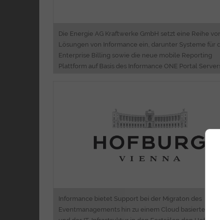
Die Energie AG Kraftwerke GmbH setzt eine Reihe von
Lösungen von Informance ein, darunter Systeme für 
Enterprise Billing sowie die neue mobile Reporting
Plattform auf Basis des Informance ONE Portal Server
Consulti
Eventmanagement Cloud System Migrati
Software Entwicklu
IT Infrastrukturmanageme
Informance bietet Support bei der Migraton des
Eventmanagements hin zu einem Cloud basiertem S