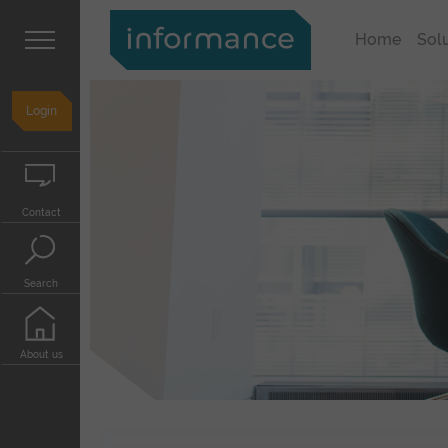
Home
Sol
Support
Login
Informance
Support
Portal
Contact
Your
Contact
contact
to
Search
Informance
Search
Search
About
us
About us
Informance
GmbH