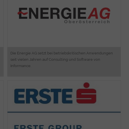
Web Engineering und Portal Lösungen
Software Entwicklung
Android, iOS und Blackberry Apps
Die Energie AG setzt bei betriebskritischen Anwendungen
seit vielen Jahren auf Consulting und Software von
Informance.
eProcurement
Intranet
Informance ONE CMS, Shop,
Dokumentenmanagement