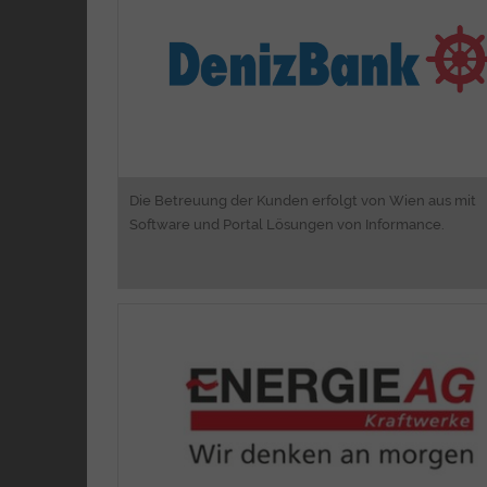
Web Portale für Österreich & Deutschla
Laufender Betrieb und Monitori
Informance ONE CM
CRM&Dokumentenmanageme
Android&iOS Ap
Die Betreuung der Kunden erfolgt von Wien aus mit
Software und Portal Lösungen von Informance.
Consulti
Business Process Analyzing & Engineeri
Web Engineering und Portal Lösung
Software Entwicklu
Android, iOS und Blackberry Ap