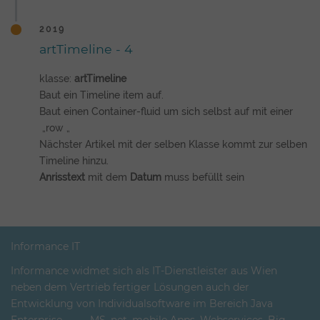
2019
artTimeline - 4
klasse:
artTimeline
Baut ein Timeline item auf.
Baut einen Container-fluid um sich selbst auf mit einer
„row „
Nächster Artikel mit der selben Klasse kommt zur selben
Timeline hinzu.
Anrisstext
mit dem
Datum
muss befüllt sein
Informance IT
Informance widmet sich als IT-Dienstleister aus Wien
neben dem Vertrieb fertiger Lösungen auch der
Entwicklung von Individualsoftware im Bereich Java
Enterprise, MS .net, mobile Apps, Webservices, Big