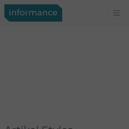
Support
Login
Informance
Support
Portal
Kontakt
Ihr
Kontakt
Kontakt
zu
Suche
Informance
Suche
Suche
Über
uns
Über uns
Informance
GmbH