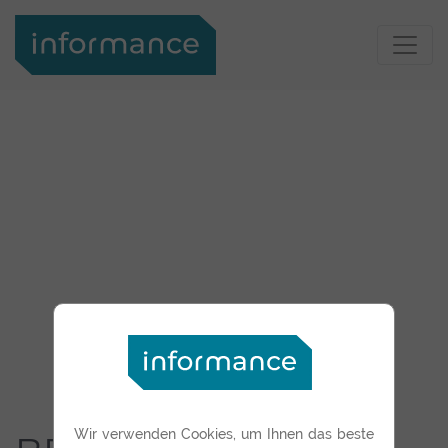
Support
Login
Informance
Support
Portal
Kontakt
Ihr
Kontakt
Kontakt
zu
Suche
Informance
Suche
Suche
Über
uns
Über uns
Informance
GmbH
Wir verwenden Cookies, um Ihnen das beste