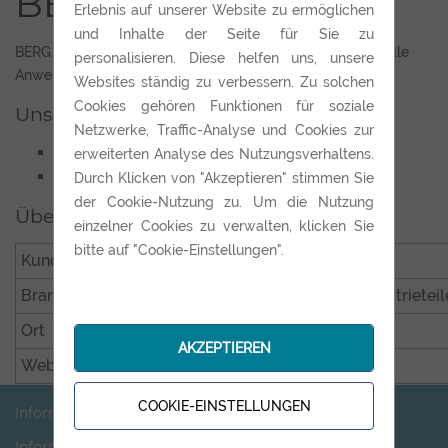
BERG Industry
Erlebnis auf unserer Website zu ermöglichen
und Inhalte der Seite für Sie zu
BERG ist Ihr kompetenter Anbieter von Anlagen für spezielle
personalisieren. Diese helfen uns, unsere
Anwendungen.
Websites ständig zu verbessern. Zu solchen
Cookies gehören Funktionen für soziale
Unsere Leistungen
Netzwerke, Traffic-Analyse und Cookies zur
Suchmaschinenoptimierung
erweiterten Analyse des Nutzungsverhaltens.
diverse Marketingmaßnahmen
Durch Klicken von "Akzeptieren" stimmen Sie
der Cookie-Nutzung zu. Um die Nutzung
Überblick
einzelner Cookies zu verwalten, klicken Sie
bitte auf "Cookie-Einstellungen".
Kunde
BERG Industry
Branche
Industrieausstattungen und Industrieteil
Ort
Brunn am Gebirge
AKZEPTIEREN
Web
www.berg-industry.at
COOKIE-EINSTELLUNGEN
Informance IT
Informance widmet sich als IT-Dienstleister aus Wien