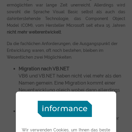
ermöglichten war lange Zeit unerreicht. Allerdings wird
sowohl die Sprache Visual Basic selbst als auch das
dahinterstehende Technologie, das Component Object
Model (COM), vom Hersteller Microsoft seit etwa 15 Jahren
nicht mehr weiterentwickelt
.
Da die fachlichen Anforderungen, die Ausgangspunkt der
Entwicklung waren, oft noch bestehen, bleiben im
Wesentlichen zwei Möglichkeiten.
Migration nach VB.NET
VB6 und VB.NET haben nicht viel mehr als den
Namen gemein. Eine Migration kommt einer
Neuentwicklung gleich wobei dann allerdings
auch C# als Sprache zur Wahl steht.
Ablöse durch eine Web Anwendung
Langfristig meist die günstigste Lösung unter
dem Gesichtspunkt der Software TCO.
Wir verwenden Cookies, um Ihnen das beste