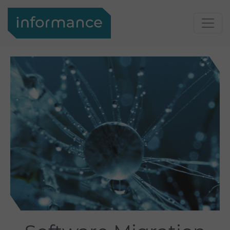
Support
Login
Informance
Support
Portal
Kontakt
Ihr
Kontakt
Kontakt
zu
Suche
Informance
Suche
Suche
Über
uns
Über uns
Informance
GmbH