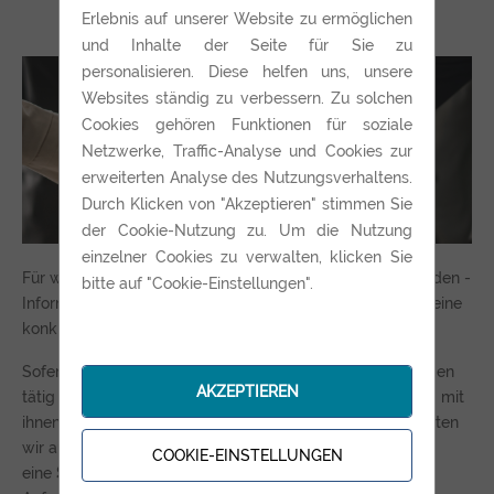
Erlebnis auf unserer Website zu ermöglichen
und Inhalte der Seite für Sie zu
personalisieren. Diese helfen uns, unsere
Websites ständig zu verbessern. Zu solchen
Cookies gehören Funktionen für soziale
Netzwerke, Traffic-Analyse und Cookies zur
erweiterten Analyse des Nutzungsverhaltens.
Durch Klicken von "Akzeptieren" stimmen Sie
der Cookie-Nutzung zu. Um die Nutzung
einzelner Cookies zu verwalten, klicken Sie
Für welches der beiden Szenarien Sie sich auch entscheiden -
bitte auf "Cookie-Einstellungen".
Informance bietet Ihnen kompetente Unterstützung und eine
konkrete Roadmap basierend auf Referenzprojekten.
Sofern die ursprünglichen Entwickler noch im Unternehmen
AKZEPTIEREN
tätig sind entwickeln wir die neue Lösung in Abstimmung mit
ihnen. Für den anderen - weitaus häufigeren - Fall erarbeiten
wir auf Basis des zur Verfügung stehenden Materials
COOKIE-EINSTELLUNGEN
eine
Spezifikation
in die wir natürlich auch all die neuen