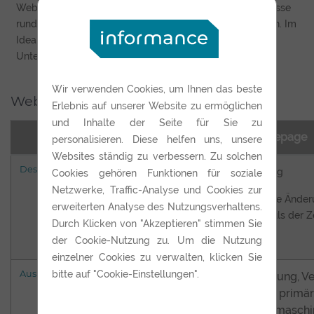
Web Portale von Informance sind dafür ausgelegt Prozesse
rund um den Kunden und dessen Wünsche zu integrieren. Im
Idealfall beginnt jede Interaktion des Kunden mit Ihrem
Unternehmen auf Ihrer Website.
Wir verwenden Cookies, um Ihnen das beste
Web Portal vs. Homepage
Erlebnis auf unserer Website zu ermöglichen
und Inhalte der Seite für Sie zu
Web Portal
Homepage
personalisieren. Diese helfen uns, unsere
Websites ständig zu verbessern. Zu solchen
Design
Modern
Trendig
Cookies gehören Funktionen für soziale
Netzwerke, Traffic-Analyse und Cookies zur
relativ wenige
häufige Änder
erweiterten Analyse des Nutzungsverhaltens.
Änderungen, bildet die
am Puls der Z
Durch Klicken von "Akzeptieren" stimmen Sie
bleibenden Trends ab
der Cookie-Nutzung zu. Um die Nutzung
einzelner Cookies zu verwalten, klicken Sie
Ausrichtung
bitte auf "Cookie-Einstellungen".
Information,
Werbung, Ve
Wissensvermittlung
Texte primär
Texte primär für
Suchmaschi